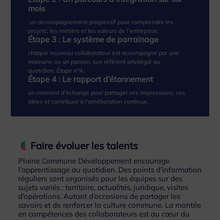
Étape 2 : Un parcours d’intégration sur six
mois
un accompagnement progressif pour comprendre les
projets, les métiers et les valeurs de l’entreprise.
Étape 3 : Le système de parrainage
chaque nouveau collaborateur est accompagné par une
marraine ou un parrain, son référent privilégié au
quotidien.
Étape n°4 :
Étape 4 : Le rapport d’étonnement
un moment d’échange pour partager ses impressions, ses
idées et contribuer à l’amélioration continue.
Faire évoluer les talents
Plaine Commune Développement encourage
l’apprentissage au quotidien. Des points d’information
réguliers sont organisés pour les équipes sur des
sujets variés : territoire, actualités, juridique, visites
d’opérations. Autant d’occasions de partager les
savoirs et de renforcer la culture commune. La montée
en compétences des collaborateurs est au cœur du