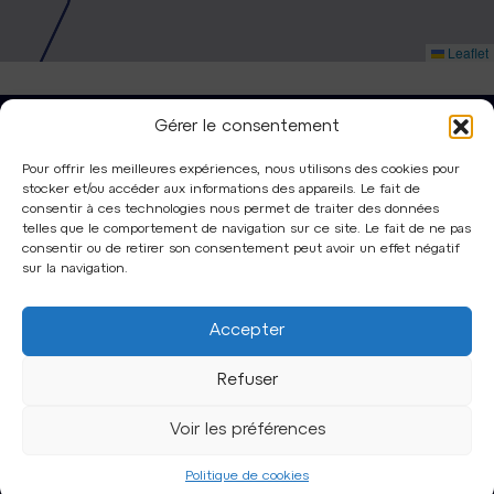
Leaflet
Gérer le consentement
Pour offrir les meilleures expériences, nous utilisons des cookies pour
stocker et/ou accéder aux informations des appareils. Le fait de
consentir à ces technologies nous permet de traiter des données
telles que le comportement de navigation sur ce site. Le fait de ne pas
Qui sommes-nous ?
Pourquoi nous rejoindre ?
consentir ou de retirer son consentement peut avoir un effet négatif
Territoire
Glossaire
sur la navigation.
Réalisations
Contact
Accepter
Actualités
Marchés publics
Expertises
Refuser
Suivez-nous
Voir les préférences
Mentions légales
Politique de confidentialité
Politique de cookies (UE)
Politique de cookies
© 2026. Plaine Commune Développement