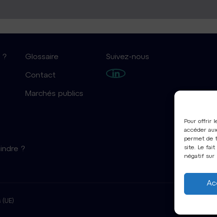
 ?
Glossaire
Suivez-nous
Contact
Marchés publics
Pour offrir 
accéder aux
permet de t
site. Le fa
indre ?
négatif sur 
Ac
 (UE)