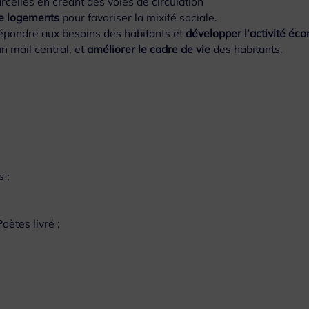
rcelles en créant des voies de circulation
 de logements
pour favoriser la mixité sociale.
épondre aux besoins des habitants et
développer l’activité éc
un mail central, et
améliorer le cadre de vie
des habitants.
 ;
oètes livré ;