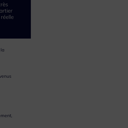
très
artier
réelle
 la
s
evenus
ement,