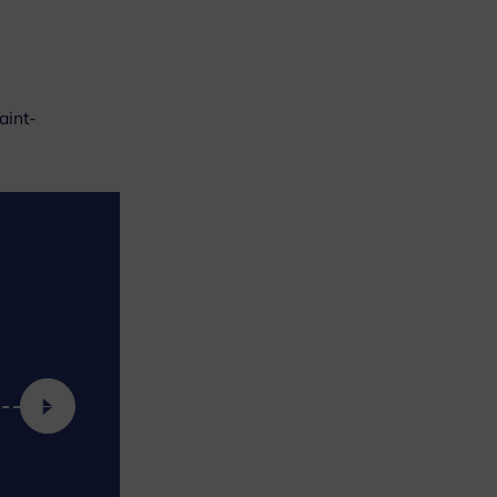
aint-
2010
2011
Démolition de l'îlot Robert Desnos
Démolition de l'îlot Georges-Bra