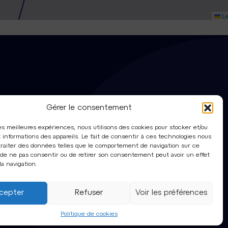
Le
Gérer le consentement
les meilleures expériences, nous utilisons des cookies pour stocker et/ou
 informations des appareils. Le fait de consentir à ces technologies nous
raiter des données telles que le comportement de navigation sur ce
it de ne pas consentir ou de retirer son consentement peut avoir un effet
la navigation.
cepter
Refuser
Voir les préférences
© 2026. Plaine Commune Développement
Politique de cookies