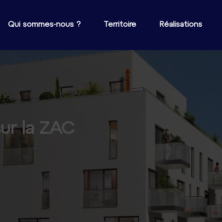
Qui sommes-nous ?
Territoire
Réalisations
L’urbanisme transito
sur la ZAC
le
e