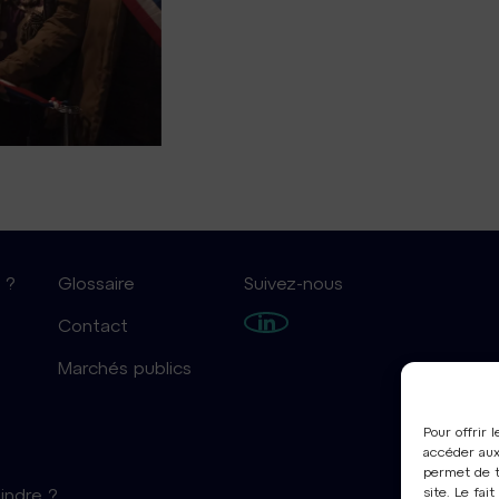
 ?
Glossaire
Suivez-nous
Contact
Marchés publics
Pour offrir 
accéder aux
permet de t
site. Le fa
indre ?