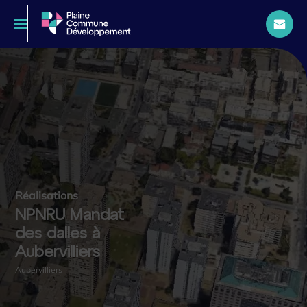
Réalisations
NPNRU Mandat
des dalles à
Aubervilliers
Aubervilliers