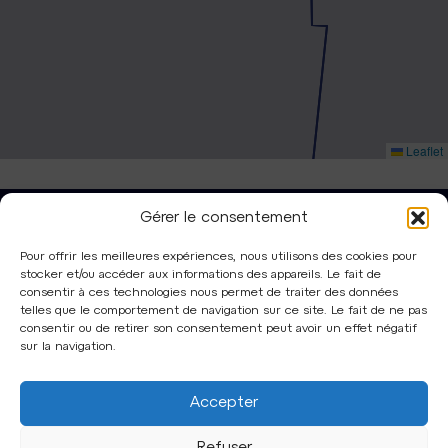
Leaflet
Gérer le consentement
Pour offrir les meilleures expériences, nous utilisons des cookies pour
stocker et/ou accéder aux informations des appareils. Le fait de
consentir à ces technologies nous permet de traiter des données
telles que le comportement de navigation sur ce site. Le fait de ne pas
Qui sommes-nous ?
Pourquoi nous rejoindre ?
consentir ou de retirer son consentement peut avoir un effet négatif
Territoire
Glossaire
sur la navigation.
Réalisations
Contact
Accepter
Actualités
Marchés publics
Expertises